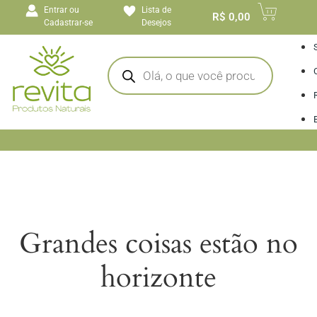
o
Entrar ou
Lista de
conteúdo
R$
0,00
Cadastrar-se
Desejos
I
Grandes coisas estão no
horizonte