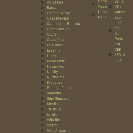
Linha
Bairro
Apis Flora
Vegana
Vila
Bardan
Linha
Aurora
Caffeine Army
KIDS
São
Casa Madeira
José
Catarinense Pharma
do
Compotas Iba
Rio
Copra
Preto
Costa Doce
/ SP
Dr. Peanut
CEP:
Essential
15014-
Laszlo
380
Mimo Style
Naturovos
Nutrify
Nutrissima
Prodapys
Produza Foods
Sanavita
Sitio Shimada
Smells
Trustfuel
Unilife
Villa Rica
Vitafor
Vital Atman