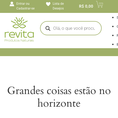
o
Entrar ou
Lista de
conteúdo
R$
0,00
Cadastrar-se
Desejos
I
Grandes coisas estão no
horizonte