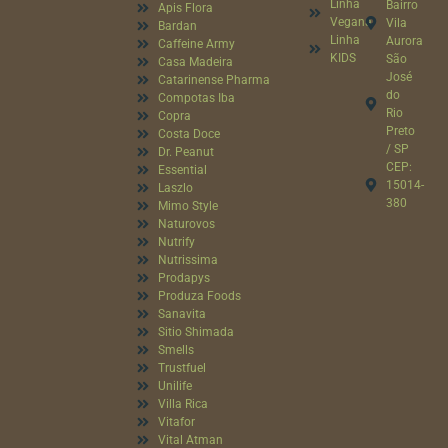
Linha
Bairro
Apis Flora
Vegana
Vila
Bardan
Linha
Aurora
Caffeine Army
KIDS
São
Casa Madeira
José
Catarinense Pharma
do
Compotas Iba
Rio
Copra
Preto
Costa Doce
/ SP
Dr. Peanut
CEP:
Essential
15014-
Laszlo
380
Mimo Style
Naturovos
Nutrify
Nutrissima
Prodapys
Produza Foods
Sanavita
Sitio Shimada
Smells
Trustfuel
Unilife
Villa Rica
Vitafor
Vital Atman