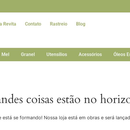
a Revita
Contato
Rastreio
Blog
Mel
Granel
Utensílios
Acessórios
Óleos E
ndes coisas estão no horiz
 está se formando! Nossa loja está em obras e será lança