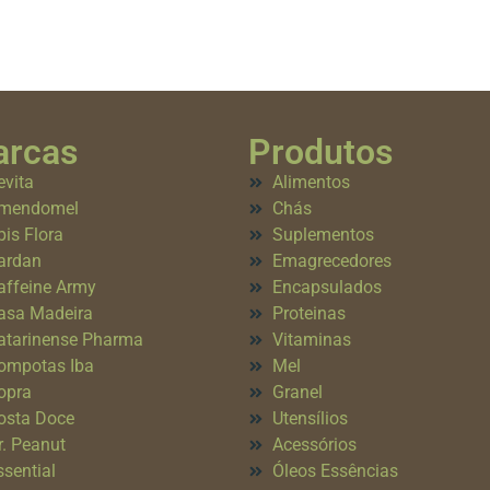
rcas
Produtos
evita
Alimentos
mendomel
Chás
pis Flora
Suplementos
ardan
Emagrecedores
affeine Army
Encapsulados
asa Madeira
Proteinas
atarinense Pharma
Vitaminas
ompotas Iba
Mel
opra
Granel
osta Doce
Utensílios
r. Peanut
Acessórios
ssential
Óleos Essências