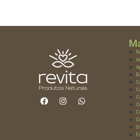
Ma
R
A
A
B
C
C
C
C
C
C
D
E