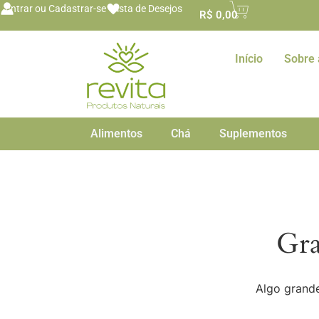
o
Entrar ou Cadastrar-se
Lista de Desejos
R$
0,00
conteúdo
Início
Sobre 
Alimentos
Chá
Suplementos
Gra
Algo grande