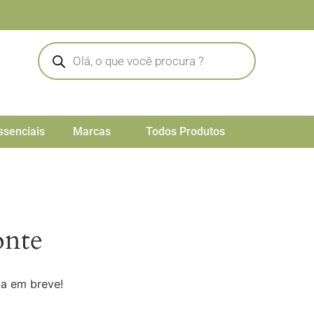
ssenciais
Marcas
Todos Produtos
onte
da em breve!