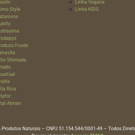
aszlo
Linha Vegana
imo Style
Linha KIDS
aturovos
utrify
utrissima
rodapys
roduza Foods
anavita
itio Shimada
mells
rustfuel
ilife
lla Rica
itafor
ital Atman
 Produtos Naturais – CNPJ 51.154.544/0001-49 – Todos Direi