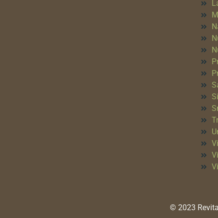
L
M
N
N
N
P
P
S
S
S
T
Un
Vi
V
V
© 2023 Revita