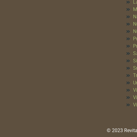
L
M
N
N
N
P
P
S
S
S
T
Un
Vi
V
V
© 2023 Revita