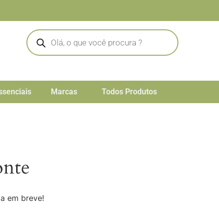
ssenciais
Marcas
Todos Produtos
onte
da em breve!