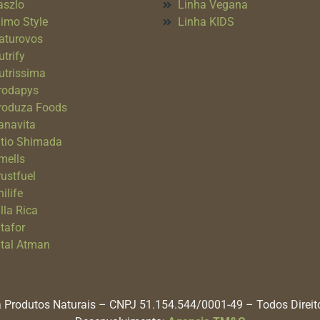
aszlo
Linha Vegana
imo Style
Linha KIDS
aturovos
utrify
utrissima
rodapys
roduza Foods
anavita
itio Shimada
mells
rustfuel
ilife
lla Rica
itafor
ital Atman
 Produtos Naturais – CNPJ 51.154.544/0001-49 – Todos Direi