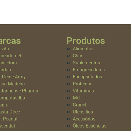
rcas
Produtos
evita
Alimentos
mendomel
Chás
pis Flora
Suplementos
ardan
Emagrecedores
affeine Army
Encapsulados
asa Madeira
Proteinas
atarinense Pharma
Vitaminas
ompotas Iba
Mel
opra
Granel
osta Doce
Utensílios
r. Peanut
Acessórios
ssential
Óleos Essências