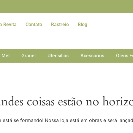
a Revita
Contato
Rastreio
Blog
Mel
Granel
Utensílios
Acessórios
Óleos E
ndes coisas estão no horiz
 está se formando! Nossa loja está em obras e será lança