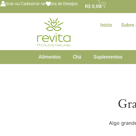
o
Entrar ou Cadastrar-se
Lista de Desejos
R$
0,00
conteúdo
Início
Sobre 
Alimentos
Chá
Suplementos
Gra
Algo grande