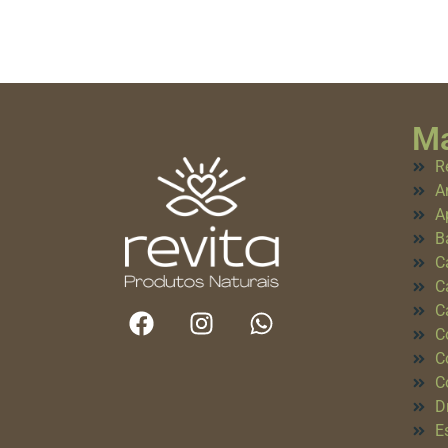
Ma
R
A
A
B
C
C
C
C
C
C
D
E