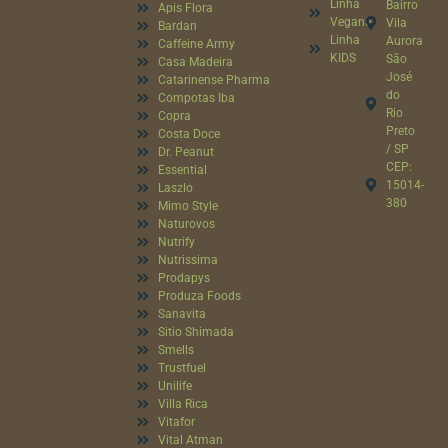
Linha
Bairro
Apis Flora
Vegana
Vila
Bardan
Linha
Aurora
Caffeine Army
KIDS
São
Casa Madeira
José
Catarinense Pharma
do
Compotas Iba
Rio
Copra
Preto
Costa Doce
/ SP
Dr. Peanut
CEP:
Essential
15014-
Laszlo
380
Mimo Style
Naturovos
Nutrify
Nutrissima
Prodapys
Produza Foods
Sanavita
Sitio Shimada
Smells
Trustfuel
Unilife
Villa Rica
Vitafor
Vital Atman