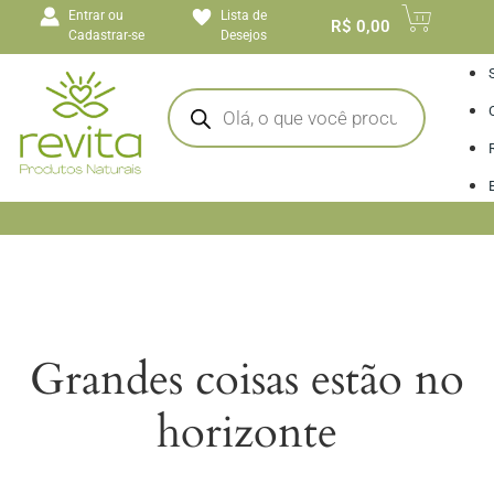
o
Entrar ou
Lista de
conteúdo
R$
0,00
Cadastrar-se
Desejos
I
Grandes coisas estão no
horizonte