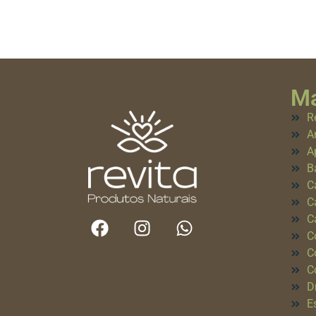
Ma
R
A
A
B
C
C
C
C
C
C
D
E