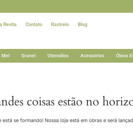
a Revita
Contato
Rastreio
Blog
Mel
Granel
Utensílios
Acessórios
Óleos E
ndes coisas estão no horiz
 está se formando! Nossa loja está em obras e será lança