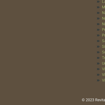
L
M
N
N
N
P
P
S
S
S
T
Un
Vi
V
V
© 2023 Revita