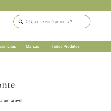
ssenciais
Marcas
Todos Produtos
onte
da em breve!