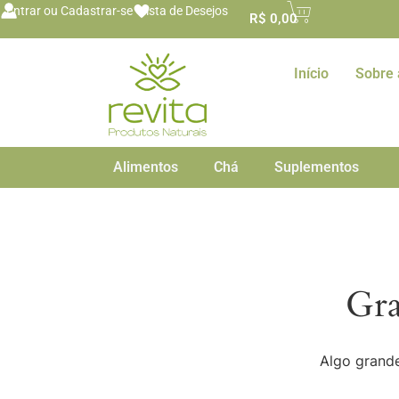
o
Entrar ou Cadastrar-se
Lista de Desejos
R$
0,00
conteúdo
Início
Sobre 
Alimentos
Chá
Suplementos
Gra
Algo grande