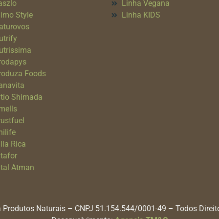
aszlo
Linha Vegana
imo Style
Linha KIDS
aturovos
utrify
utrissima
rodapys
roduza Foods
anavita
itio Shimada
mells
rustfuel
ilife
lla Rica
itafor
ital Atman
 Produtos Naturais – CNPJ 51.154.544/0001-49 – Todos Direi