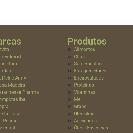
rcas
Produtos
evita
Alimentos
mendomel
Chás
pis Flora
Suplementos
ardan
Emagrecedores
affeine Army
Encapsulados
asa Madeira
Proteinas
atarinense Pharma
Vitaminas
ompotas Iba
Mel
opra
Granel
osta Doce
Utensílios
r. Peanut
Acessórios
ssential
Óleos Essências