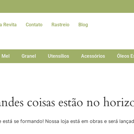
a Revita
Contato
Rastreio
Blog
Mel
Granel
Utensílios
Acessórios
Óleos E
ndes coisas estão no horiz
 está se formando! Nossa loja está em obras e será lança