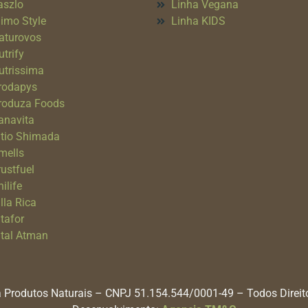
aszlo
Linha Vegana
imo Style
Linha KIDS
aturovos
utrify
utrissima
rodapys
roduza Foods
anavita
itio Shimada
mells
rustfuel
ilife
lla Rica
itafor
ital Atman
 Produtos Naturais – CNPJ 51.154.544/0001-49 – Todos Direi