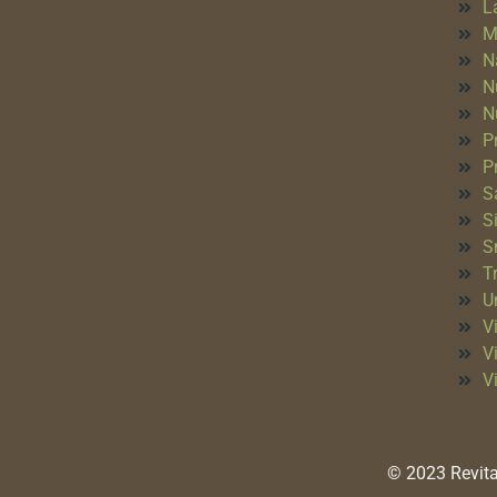
L
M
N
N
N
P
P
S
S
S
T
Un
Vi
V
V
© 2023 Revita