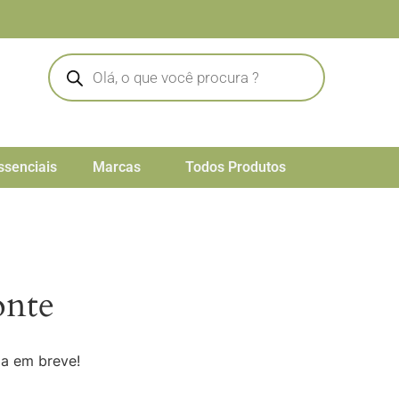
ssenciais
Marcas
Todos Produtos
onte
da em breve!