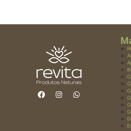
Ma
R
A
A
B
C
C
C
C
C
C
D
E