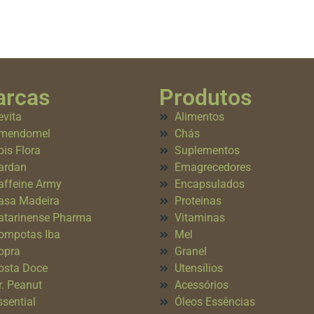
rcas
Produtos
evita
Alimentos
mendomel
Chás
pis Flora
Suplementos
ardan
Emagrecedores
affeine Army
Encapsulados
asa Madeira
Proteinas
atarinense Pharma
Vitaminas
ompotas Iba
Mel
opra
Granel
osta Doce
Utensílios
r. Peanut
Acessórios
ssential
Óleos Essências