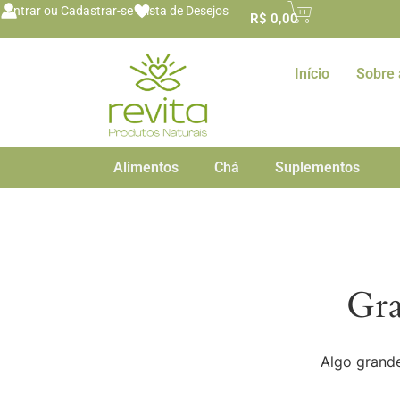
o
Entrar ou Cadastrar-se
Lista de Desejos
R$
0,00
conteúdo
Início
Sobre 
Alimentos
Chá
Suplementos
Gra
Algo grande