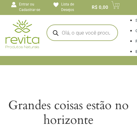
o
Entrar ou
Lista de
conteúdo
R$
0,00
Cadastrar-se
Desejos
I
Grandes coisas estão no
horizonte