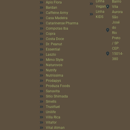
Linha
Bairro
Apis Flora
Vegana
Vila
Bardan
Linha
Aurora
Caffeine Army
KIDS
São
Casa Madeira
José
Catarinense Pharma
do
Compotas Iba
Rio
Copra
Preto
Costa Doce
/ SP
Dr. Peanut
CEP:
Essential
15014-
Laszlo
380
Mimo Style
Naturovos
Nutrify
Nutrissima
Prodapys
Produza Foods
Sanavita
Sitio Shimada
Smells
Trustfuel
Unilife
Villa Rica
Vitafor
Vital Atman