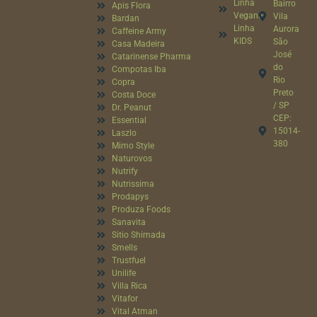
Linha
Bairro
Apis Flora
Vegana
Vila
Bardan
Linha
Aurora
Caffeine Army
KIDS
São
Casa Madeira
José
Catarinense Pharma
do
Compotas Iba
Rio
Copra
Preto
Costa Doce
/ SP
Dr. Peanut
CEP:
Essential
15014-
Laszlo
380
Mimo Style
Naturovos
Nutrify
Nutrissima
Prodapys
Produza Foods
Sanavita
Sitio Shimada
Smells
Trustfuel
Unilife
Villa Rica
Vitafor
Vital Atman