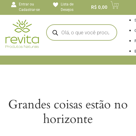
o
Entrar ou
Lista de
conteúdo
R$
0,00
Cadastrar-se
Desejos
I
Grandes coisas estão no
horizonte