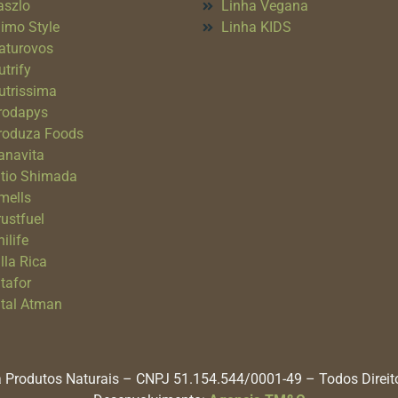
aszlo
Linha Vegana
imo Style
Linha KIDS
aturovos
utrify
utrissima
rodapys
roduza Foods
anavita
itio Shimada
mells
rustfuel
ilife
lla Rica
itafor
ital Atman
 Produtos Naturais – CNPJ 51.154.544/0001-49 – Todos Direi