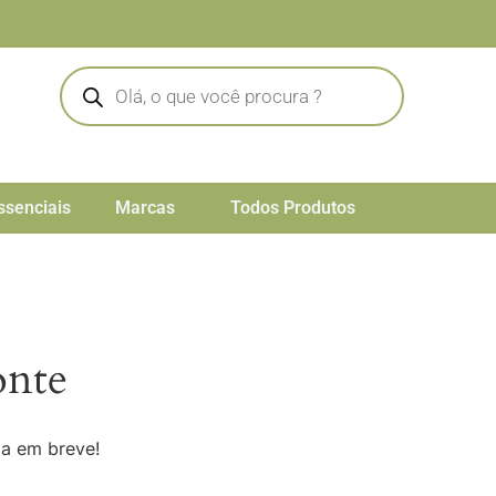
ssenciais
Marcas
Todos Produtos
onte
da em breve!