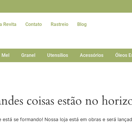
a Revita
Contato
Rastreio
Blog
Mel
Granel
Utensílios
Acessórios
Óleos E
ndes coisas estão no horiz
 está se formando! Nossa loja está em obras e será lança