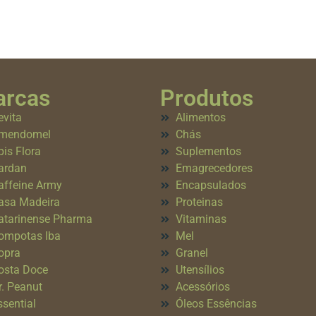
rcas
Produtos
evita
Alimentos
mendomel
Chás
pis Flora
Suplementos
ardan
Emagrecedores
affeine Army
Encapsulados
asa Madeira
Proteinas
atarinense Pharma
Vitaminas
ompotas Iba
Mel
opra
Granel
osta Doce
Utensílios
r. Peanut
Acessórios
ssential
Óleos Essências