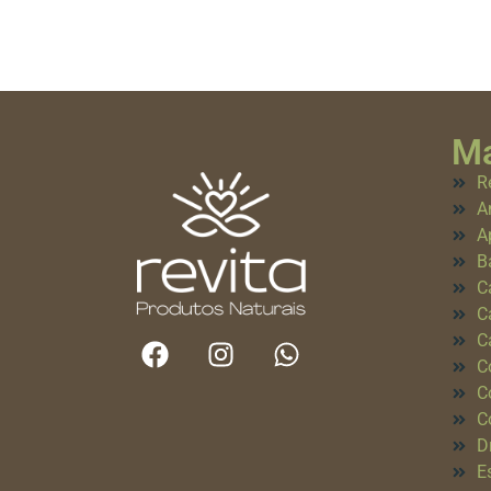
Ma
R
A
A
B
C
C
C
C
C
C
D
E