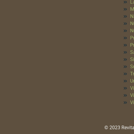
L
M
N
N
N
P
P
S
S
S
T
Un
Vi
V
V
© 2023 Revita