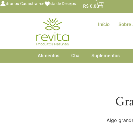
o
Entrar ou Cadastrar-se
Lista de Desejos
R$
0,00
conteúdo
Início
Sobre 
Alimentos
Chá
Suplementos
Gra
Algo grande