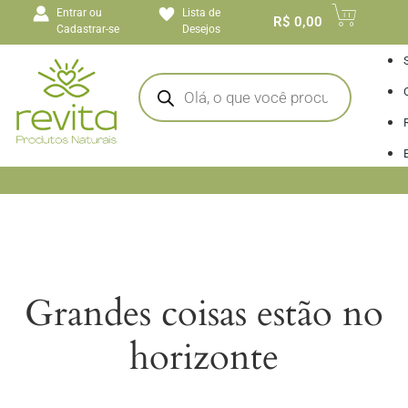
o
Entrar ou
Lista de
conteúdo
R$
0,00
Cadastrar-se
Desejos
I
Grandes coisas estão no
horizonte