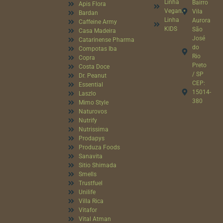
Linha
Bairro
Apis Flora
Vegana
Vila
Bardan
Linha
Aurora
Caffeine Army
KIDS
São
Casa Madeira
José
Catarinense Pharma
do
Compotas Iba
Rio
Copra
Preto
Costa Doce
/ SP
Dr. Peanut
CEP:
Essential
15014-
Laszlo
380
Mimo Style
Naturovos
Nutrify
Nutrissima
Prodapys
Produza Foods
Sanavita
Sitio Shimada
Smells
Trustfuel
Unilife
Villa Rica
Vitafor
Vital Atman