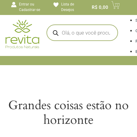
o
Entrar ou
Lista de
conteúdo
R$
0,00
Cadastrar-se
Desejos
I
Grandes coisas estão no
horizonte