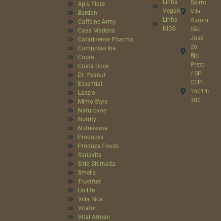
Linha
Bairro
Apis Flora
Vegana
Vila
Bardan
Linha
Aurora
Caffeine Army
KIDS
São
Casa Madeira
José
Catarinense Pharma
do
Compotas Iba
Rio
Copra
Preto
Costa Doce
/ SP
Dr. Peanut
CEP:
Essential
15014-
Laszlo
380
Mimo Style
Naturovos
Nutrify
Nutrissima
Prodapys
Produza Foods
Sanavita
Sitio Shimada
Smells
Trustfuel
Unilife
Villa Rica
Vitafor
Vital Atman