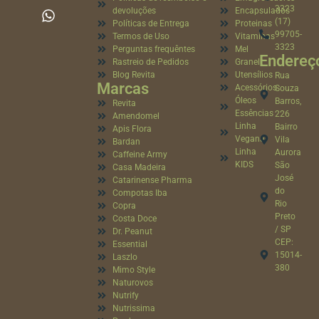
3323
devoluções
Encapsulados
(17)
Políticas de Entrega
Proteinas
99705-
Termos de Uso
Vitaminas
3323
Perguntas frequêntes
Mel
Endereç
Rastreio de Pedidos
Granel
Blog Revita
Utensílios
Rua
Marcas
Acessórios
Souza
Óleos
Barros,
Revita
Essências
226
Amendomel
Linha
Bairro
Apis Flora
Vegana
Vila
Bardan
Linha
Aurora
Caffeine Army
KIDS
São
Casa Madeira
José
Catarinense Pharma
do
Compotas Iba
Rio
Copra
Preto
Costa Doce
/ SP
Dr. Peanut
CEP:
Essential
15014-
Laszlo
380
Mimo Style
Naturovos
Nutrify
Nutrissima