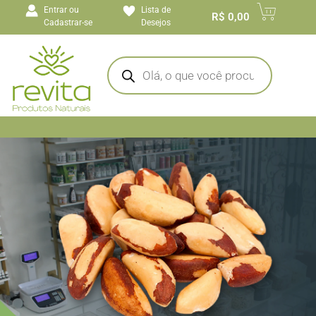
o
Entrar ou
Lista de
conteúdo
R$
0,00
Cadastrar-se
Desejos
In