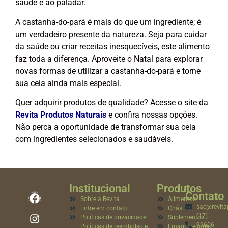
saúde e ao paladar.
A castanha-do-pará é mais do que um ingrediente; é
um verdadeiro presente da natureza. Seja para cuidar
da saúde ou criar receitas inesquecíveis, este alimento
faz toda a diferença. Aproveite o Natal para explorar
novas formas de utilizar a castanha-do-pará e torne
sua ceia ainda mais especial.
Quer adquirir produtos de qualidade? Acesse o site da
Revita Produtos Naturais
e confira nossas opções.
Não perca a oportunidade de transformar sua ceia
com ingredientes selecionados e saudáveis.
Institucional
Produtos
Contato
Sobre a Revita
Alimentos
sac@revita
Entre em contato
Chás
(17)
Políticas de privacidade
Suplementos
99606-
Políticas de reembolso e
Emagrecedores