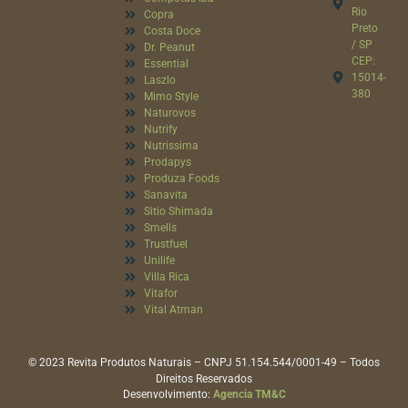
Rio
Copra
Preto
Costa Doce
/ SP
Dr. Peanut
CEP:
Essential
15014-
Laszlo
380
Mimo Style
Naturovos
Nutrify
Nutrissima
Prodapys
Produza Foods
Sanavita
Sitio Shimada
Smells
Trustfuel
Unilife
Villa Rica
Vitafor
Vital Atman
© 2023 Revita Produtos Naturais – CNPJ 51.154.544/0001-49 – Todos
Direitos Reservados
Desenvolvimento:
Agencia TM&C